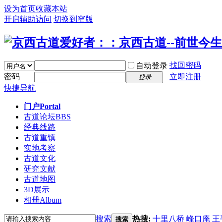
设为首页
收藏本站
开启辅助访问
切换到窄版
找回密码
自动登录
密码
立即注册
登录
快捷导航
门户
Portal
古道论坛
BBS
经典线路
古道重镇
实地考察
古道文化
研究文献
古道地图
3D展示
相册
Album
搜索
热搜:
十里八桥
峰口庵
王
搜索