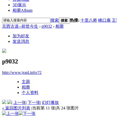
3D展示
相册
Album
搜索
热搜:
十里八桥
峰口庵
王
搜索
京西古道--前世今生
›
p9032
›
相册
加为好友
发送消息
p9032
http://www.jxgd.info/?2
主题
相册
个人资料
|
上一张
|
下一张
|
幻灯播放
« 返回图片列表
|
当前第 11 张
|
共 24 张图片