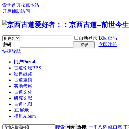
设为首页
收藏本站
开启辅助访问
找回密码
自动登录
密码
立即注册
登录
快捷导航
门户
Portal
古道论坛
BBS
经典线路
古道重镇
实地考察
古道文化
研究文献
古道地图
3D展示
相册
Album
搜索
热搜:
十里八桥
峰口庵
王
搜索