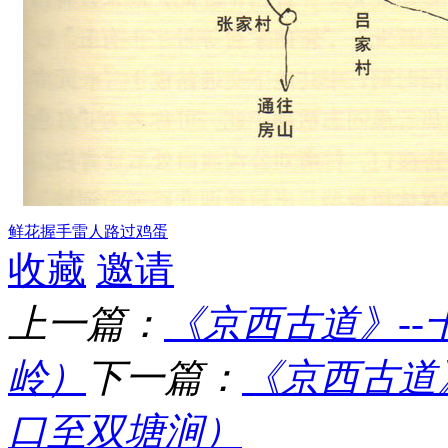
鲜花
握手
雷人
路过
鸡蛋
收藏
邀请
上一篇：
《京西古道》-
岭）
下一篇：
《京西古道
口至双塘涧）