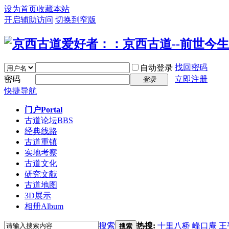
设为首页
收藏本站
开启辅助访问
切换到窄版
找回密码
自动登录
密码
立即注册
登录
快捷导航
门户
Portal
古道论坛
BBS
经典线路
古道重镇
实地考察
古道文化
研究文献
古道地图
3D展示
相册
Album
搜索
热搜:
十里八桥
峰口庵
王
搜索